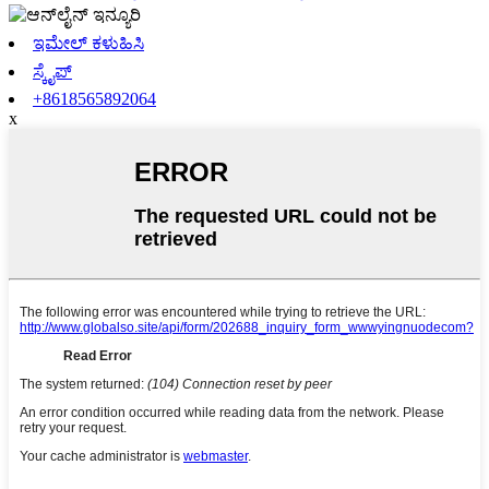
ಇಮೇಲ್ ಕಳುಹಿಸಿ
ಸ್ಕೈಪ್
+8618565892064
x