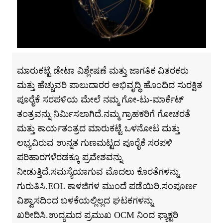
ಮಾರುಕಟ್ಟೆ ಡೇಟಾ ವಿಶ್ಲೇಷಣೆ ಮತ್ತು ಜಾಗತಿಕ ವಿತರಕರು
ಮತ್ತು ಹೆಚ್ಚುವರಿ ಪಾಲುದಾರರ ಅಭಿವೃದ್ಧಿ ಹೊಂದಿದ ಸುರಕ್ಷಿತ
ಪೂರೈಕೆ ಸರಪಳಿಯ ಮೇಲೆ ನಮ್ಮ ಗೋ-ಟು-ಮಾರ್ಕೆಟ್
ತಂತ್ರವನ್ನು ನಿರ್ಮಿಸಲಾಗಿದೆ.ನಮ್ಮ ಗ್ರಾಹಕರಿಗೆ ಗೋಚರತೆ
ಮತ್ತು ಕಾರ್ಯತಂತ್ರದ ಮಾರುಕಟ್ಟೆ ಒಳನೋಟ ಮತ್ತು
ಲಭ್ಯವಿರುವ ಉನ್ನತ ಗುಣಮಟ್ಟದ ಪೂರೈಕೆ ಸರಪಳಿ
ಪರಿಹಾರಗಳೆರಡಕ್ಕೂ ಪ್ರವೇಶವನ್ನು
ನೀಡುತ್ತಿದೆ.ಸಮಸ್ಯೆಯಾಗುವ ಮೊದಲು ಕೊರತೆಗಳನ್ನು
ಗುರುತಿಸಿ.EOL ಕಾಳಜಿಗಳ ಮುಂದೆ ಪಡೆಯಿರಿ.ಸಂಪೂರ್ಣ
ವಿಶ್ವಾಸದಿಂದ ಬಳಕೆಯಲ್ಲಿಲ್ಲದ ಘಟಕಗಳನ್ನು
ಖರೀದಿಸಿ.ಉದ್ಯಮದ ಪ್ರಮುಖ OCM ನಿಂದ ಫ್ಯಾಕ್ಟರಿ