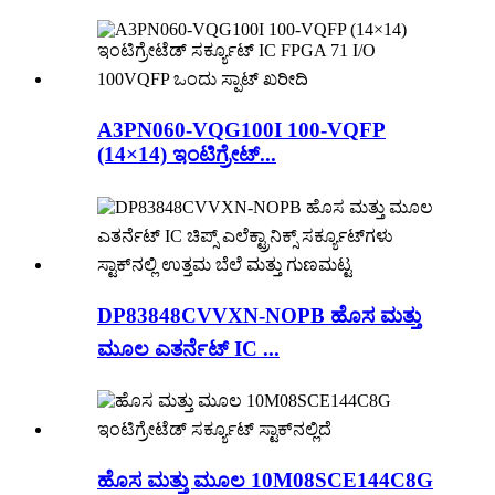
A3PN060-VQG100I 100-VQFP
(14×14) ಇಂಟಿಗ್ರೇಟ್...
DP83848CVVXN-NOPB ಹೊಸ ಮತ್ತು
ಮೂಲ ಎತರ್ನೆಟ್ IC ...
ಹೊಸ ಮತ್ತು ಮೂಲ 10M08SCE144C8G