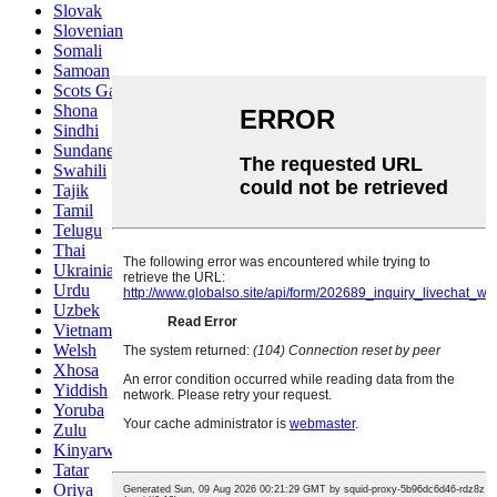
Slovak
Slovenian
Somali
Samoan
Scots Gaelic
Shona
Sindhi
Sundanese
Swahili
Tajik
Tamil
Telugu
Thai
Ukrainian
Urdu
Uzbek
Vietnamese
Welsh
Xhosa
Yiddish
Yoruba
Zulu
Kinyarwanda
Tatar
Oriya