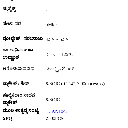
ಡ್ಯುಪ್ಲೆಕ್ಸ್
-
ಡೇಟಾ ದರ
5Mbps
ವೋಲ್ಟೇಜ್ - ಸರಬರಾಜು
4.5V ~ 5.5V
ಕಾರ್ಯನಿರ್ವಹಣಾ
-55°C ~ 125°C
ಉಷ್ಣಾಂಶ
ಆರೋಹಿಸುವ ವಿಧ
ಮೇಲ್ಮೈ ಮೌಂಟ್
ಪ್ಯಾಕೇಜ್ / ಕೇಸ್
8-SOIC (0.154", 3.90mm ಅಗಲ)
ಪೂರೈಕೆದಾರ ಸಾಧನ
8-SOIC
ಪ್ಯಾಕೇಜ್
ಮೂಲ ಉತ್ಪನ್ನ ಸಂಖ್ಯೆ
TCAN1042
S
2
PQ
500PCS