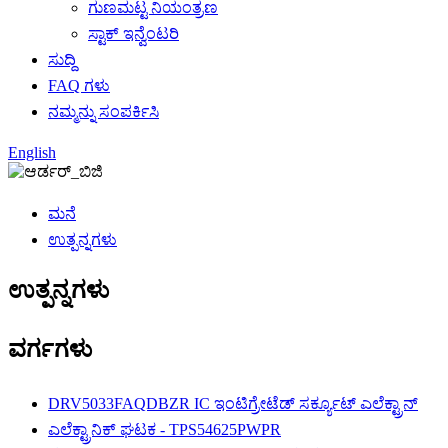
ಗುಣಮಟ್ಟ ನಿಯಂತ್ರಣ
ಸ್ಟಾಕ್ ಇನ್ವೆಂಟರಿ
ಸುದ್ದಿ
FAQ ಗಳು
ನಮ್ಮನ್ನು ಸಂಪರ್ಕಿಸಿ
English
ಮನೆ
ಉತ್ಪನ್ನಗಳು
ಉತ್ಪನ್ನಗಳು
ವರ್ಗಗಳು
DRV5033FAQDBZR IC ಇಂಟಿಗ್ರೇಟೆಡ್ ಸರ್ಕ್ಯೂಟ್ ಎಲೆಕ್ಟ್ರಾನ್
ಎಲೆಕ್ಟ್ರಾನಿಕ್ ಘಟಕ - TPS54625PWPR