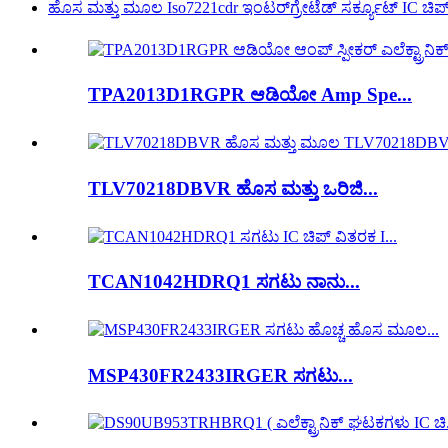
ಹೊಸ ಮತ್ತು ಮೂಲ Iso7221cdr ಇಂಟರ್‌ಗ್ರೇಟೆಡ್ ಸರ್ಕ್ಯೂಟ್ IC ಚಿಪ
TPA2013D1RGPR ಆಡಿಯೋ Amp Spe...
TLV70218DBVR ಹೊಸ ಮತ್ತು ಒರಿಜಿ...
TCAN1042HDRQ1 ಸಗಟು ನಾನು...
MSP430FR2433IRGER ಸಗಟು...