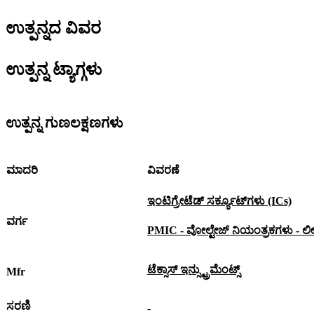
ಉತ್ಪನ್ನದ ವಿವರ
ಉತ್ಪನ್ನ ಟ್ಯಾಗ್ಗಳು
ಉತ್ಪನ್ನ ಗುಣಲಕ್ಷಣಗಳು
ಮಾದರಿ
ವಿವರಣೆ
ಇಂಟಿಗ್ರೇಟೆಡ್ ಸರ್ಕ್ಯೂಟ್‌ಗಳು (ICs)
ವರ್ಗ
PMIC - ವೋಲ್ಟೇಜ್ ನಿಯಂತ್ರಕಗಳು - ಲ
ಟೆಕ್ಸಾಸ್ ಇನ್ಸ್ಟ್ರುಮೆಂಟ್ಸ್
Mfr
ಸರಣಿ
-