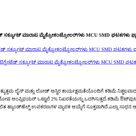
ರ್ಕ್ಯೂಟ್ ಮಾರಾಟ ಮೈಕ್ರೋಕಂಟ್ರೋಲರ್‌ಗಳು MCU SMD ಘಟಕಗಳು ಫ್ಲಾಶ್
ತಮ ಲೈನ್ ಮತ್ತು ಲೋಡ್ ಅಸ್ಥಿರ ಕಾರ್ಯಕ್ಷಮತೆಯೊಂದಿಗೆ ಕಡಿಮೆ ನಿಶ್ಚಲವಾದ ಪ
ತು ದೋಷ ಆಂಪ್ಲಿಫಯರ್ ಒಟ್ಟಾರೆ 2% ನಿಖರತೆಯನ್ನು ಒದಗಿಸುತ್ತದೆ.ಕಡಿಮೆ ಔಟ್‌ಪುಟ
ಹ್ಯಾಂಡ್‌ಹೆಲ್ಡ್ ಉಪಕರಣಗಳ ವ್ಯಾಪಕ ಆಯ್ಕೆಗೆ ಸೂಕ್ತವಾಗಿದೆ.ಎಲ್ಲಾ ಸಾಧನ ಆವೃತ್ತ