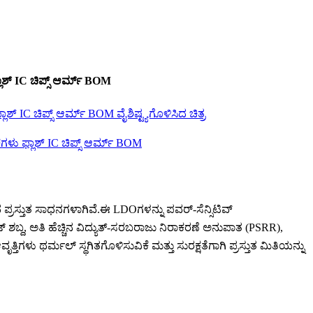
 IC ಚಿಪ್ಸ್ ಆರ್ಮ್ BOM
್ರಸ್ತುತ ಸಾಧನಗಳಾಗಿವೆ.ಈ LDOಗಳನ್ನು ಪವರ್-ಸೆನ್ಸಿಟಿವ್
್ ಶಬ್ದ, ಅತಿ ಹೆಚ್ಚಿನ ವಿದ್ಯುತ್-ಸರಬರಾಜು ನಿರಾಕರಣೆ ಅನುಪಾತ (PSRR),
ಿಗಳು ಥರ್ಮಲ್ ಸ್ಥಗಿತಗೊಳಿಸುವಿಕೆ ಮತ್ತು ಸುರಕ್ಷತೆಗಾಗಿ ಪ್ರಸ್ತುತ ಮಿತಿಯನ್ನು