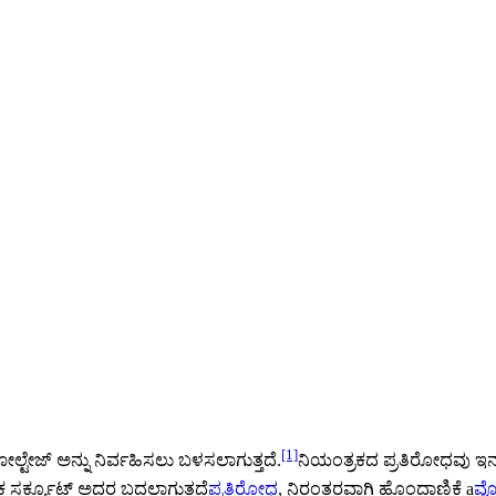
[1]
 ವೋಲ್ಟೇಜ್ ಅನ್ನು ನಿರ್ವಹಿಸಲು ಬಳಸಲಾಗುತ್ತದೆ.
ನಿಯಂತ್ರಕದ ಪ್ರತಿರೋಧವು ಇನ
್ರಕ ಸರ್ಕ್ಯೂಟ್ ಅದರ ಬದಲಾಗುತ್ತದೆ
ಪ್ರತಿರೋಧ
, ನಿರಂತರವಾಗಿ ಹೊಂದಾಣಿಕೆ a
ವೋ