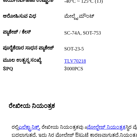
ಕಾರ್ಯನಿರ್ವಹಣಾ ಉಷ್ಣಾಂಶ
-40°C ~ 125°C (TJ)
ಆರೋಹಿಸುವ ವಿಧ
ಮೇಲ್ಮೈ ಮೌಂಟ್
ಪ್ಯಾಕೇಜ್ / ಕೇಸ್
SC-74A, SOT-753
ಪೂರೈಕೆದಾರ ಸಾಧನ ಪ್ಯಾಕೇಜ್
SOT-23-5
ಮೂಲ ಉತ್ಪನ್ನ ಸಂಖ್ಯೆ
TLV70218
S
3
PQ
000PCS
ರೇಖೀಯ ನಿಯಂತ್ರಕ
ರಲ್ಲಿ
ಎಲೆಕ್ಟ್ರಾನಿಕ್ಸ್
, ರೇಖೀಯ ನಿಯಂತ್ರಕವು a
ವೋಲ್ಟೇಜ್ ನಿಯಂತ್ರಕ
ಸ್ಥಿರ
ಬದಲಾಗುತ್ತದೆ, ಇದು ಸ್ಥಿರ ವೋಲ್ಟೇಜ್ ಔಟ್ಪುಟ್ಗೆ ಕಾರಣವಾಗುತ್ತದೆ.ನಿಯಂತ